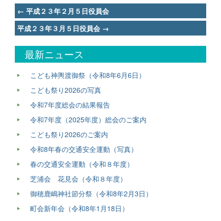
Post
←
平成２３年２月５日役員会
navigation
平成２３年３月５日役員会
→
最新ニュース
こども神輿渡御祭（令和8年6月6日）
こども祭り2026の写真
令和7年度総会の結果報告
令和7年度（2025年度）総会のご案内
こども祭り2026のご案内
令和8年春の交通安全運動（写真）
春の交通安全運動（令和８年度）
芝浦会 花見会（令和８年度）
御穂鹿嶋神社節分祭（令和8年2月3日）
町会新年会（令和8年1月18日）