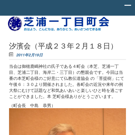
Skip to content
お
芝
は
よ
浦
う、
一
こ
汐濱会（平成２３年２月１８日）
ん
丁
に
2011年2月19日
ち
目
わ、
当会は御穂鹿嶋神社の氏子である４町会（本芝、芝浦一丁
町
あ
り
目、芝浦二丁目、海岸二・三丁目）の懇親会です。今回は当
会
が
番の本芝町会様のご好意にて仏教伝道協会 の「菩提樹」にて
と
午後６：３０より開催されました。各町会の近況や来年の例
う。
大祭にむけて話題など和気あいあいと楽しいひと時を過ごす
あ
い
ことができました。本 芝町会様ありがとうございます。
さ
つ
（町会長 中島 恭男）
の
で
き
る
街。