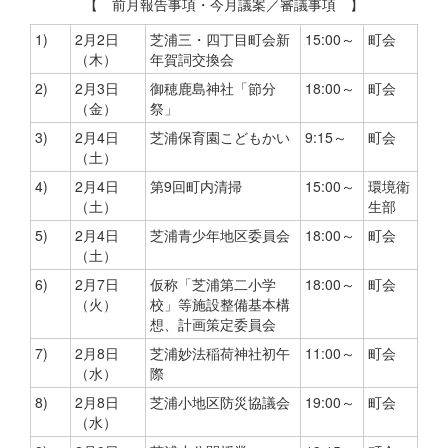
【 前月報告事項・今月議案／審議事項 】
1)
2月2日
芝浦三・四丁目町会新
15:00～
町会
（木）
年賀詞交換会
2)
2月3日
御穂鹿島神社「節分
18:00～
町会
（金）
祭」
3)
2月4日
芝浦保育園こどもかい
9:15～
町会
（土）
4)
2月4日
第9回町内清掃
15:00～
環境衛
（土）
生部
5)
2月4日
芝浦青少年地区委員会
18:00～
町会
（土）
6)
2月7日
仮称「芝浦第二小学
18:00～
町会
（火）
校」等施設整備基本構
想、計画策定委員会
7)
2月8日
芝浦妙法稲荷神社初午
11:00～
町会
（水）
際
8)
2月8日
芝浦小地区防災協議会
19:00～
町会
（水）