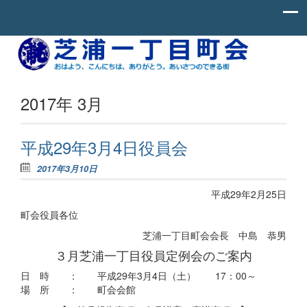
Skip to content
お
芝
は
よ
浦
う、
一
こ
2017年 3月
ん
丁
に
ち
目
わ、
平成29年3月4日役員会
町
あ
り
2017年3月10日
会
が
と
平成29年2月25日
う。
あ
町会役員各位
い
さ
芝浦一丁目町会会長 中島 恭男
つ
の
３月芝浦一丁目役員定例会のご案内
で
き
日 時 ： 平成29年3月4日（土） 17：00～
る
場 所 ： 町会会館
街。