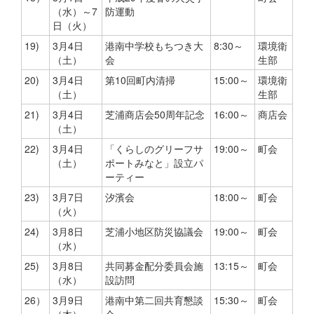
（水）～7
防運動
日（火）
19)
3月4日
港南中学校もちつき大
8:30～
環境衛
（土）
会
生部
20)
3月4日
第10回町内清掃
15:00～
環境衛
（土）
生部
21)
3月4日
芝浦商店会50周年記念
16:00～
商店会
（土）
22)
3月4日
「くらしのグリーフサ
19:00～
町会
（土）
ポートみなと」設立パ
ーティー
23)
3月7日
汐濱会
18:00～
町会
（火）
24)
3月8日
芝浦小地区防災協議会
19:00～
町会
（水）
25)
3月8日
共同募金配分委員会施
13:15～
町会
（水）
設訪問
26）
3月9日
港南中第二回共育懇談
15:30～
町会