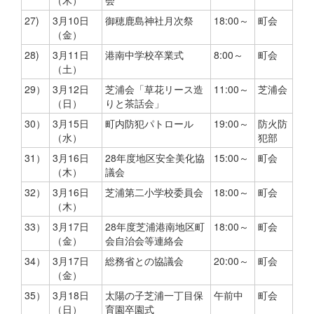
（木）
会
27)
3月10日
御穂鹿島神社月次祭
18:00～
町会
（金）
28)
3月11日
港南中学校卒業式
8:00～
町会
（土）
29）
3月12日
芝浦会「草花リース造
11:00～
芝浦会
（日）
りと茶話会」
30）
3月15日
町内防犯パトロール
19:00～
防火防
（水）
犯部
31）
3月16日
28年度地区安全美化協
15:00～
町会
（木）
議会
32）
3月16日
芝浦第二小学校委員会
18:00～
町会
（木）
33）
3月17日
28年度芝浦港南地区町
18:00～
町会
（金）
会自治会等連絡会
34）
3月17日
総務省との協議会
20:00～
町会
（金）
35）
3月18日
太陽の子芝浦一丁目保
午前中
町会
（日）
育園卒園式