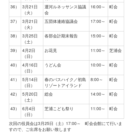
36）
3月21日
運河ルネッサンス協議
16:00～
町会
（火）
会
37）
3月21日
五団体連絡協議会
17:00～
町会
（火）
38）
3月25日
各部会計期末報告
15:00～
町会
（土）
39）
4月2日
お花見
11:00～
芝浦会
（日）
40）
4月16日
うどん会
10:00～
町会
（日）
41）
5月14日
春のバスハイク／初島
8:00～
町会
（日）
リゾートアイランド
42）
5月20日
総会
14:00～
町会
（土）
43）
6月4日
芝浦こども祭り
11:00～
町会
（日）
次回の役員会は3月25日（土）17:00～ 町会会館にて行いま
すので、ご出席をお願い致します