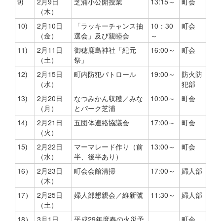
9)
2月9日
芝浦小公開授業
13:15～
町会
（木）
10)
2月10日
「ラッキーチャンス抽
10：30
町会
（金）
選会」及び親睦会
～
11)
2月11日
御穂鹿島神社「紀元
16:00～
町会
（土）
祭」
12)
2月15日
町内防犯パトロール
19:00～
防火防
（水）
犯部
13)
2月20日
なつみかん収穫／みな
10:00～
町会
（月）
とパーク芝浦
14)
2月21日
五団体連絡協議会
17:00～
町会
（火）
15)
2月22日
マーマレード作り（前
13:00～
町会
（水）
半、後半あり）
16）
2月23日
町会会館清掃
17:00～
婦人部
（木）
17）
2月25日
婦人部懇親会／維新號
11:30～
婦人部
（土）
18）
3月1日
平成29年度春の火災予
町会