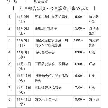
場 所 ： 町会会館
【 前月報告事項・今月議案／審議事項 】
1)
11月2日
芝浦小地区防災協議会
19:00～
防火防
（水）
災部
2)
11月5日
第8回町内清掃
15:00～
環境衛
（土）
生部
3)
11月6日
港区総合防災訓練・町
9:00～
防火防
（日）
内ポンプ操法訓練
災部
4)
11月9日
港福会理事会
18:00～
町会
（水）
5)
11月11日
三田防犯協会 役員会
16:00～
町会
（金）
6)
11月15日
旧協働会館に関する報
16:00～
町会
（火）
告会
7)
11月15日
五団体連絡協議会
17:00～
町会
（火）
8)
11月16日
防災パトロール
19:00～
防犯部
（水）