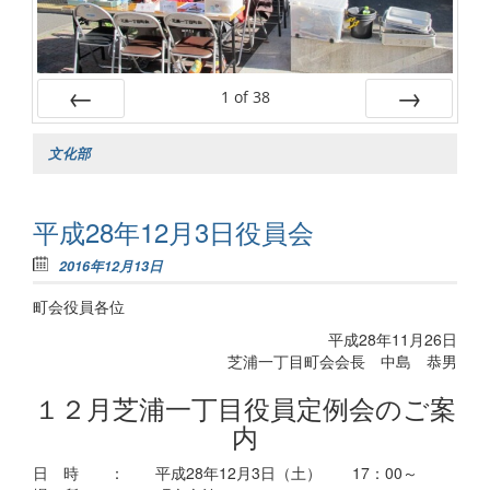
1
of
38
Prev
Next
文化部
平成28年12月3日役員会
2016年12月13日
町会役員各位
平成28年11月26日
芝浦一丁目町会会長 中島 恭男
１２月芝浦一丁目役員定例会のご案
内
日 時 ： 平成28年12月3日（土） 17：00～