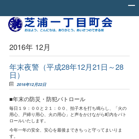
Skip to content
お
芝
は
よ
浦
う、
一
こ
2016年 12月
ん
丁
に
ち
目
わ、
年末夜警（平成28年12月21日～28
町
あ
日）
り
会
が
と
2016年12月22日
う。
あ
■年末の防災・防犯パトロール
い
さ
毎日１９：００と２１：００、拍子木を打ち鳴らし、「火の
つ
の
用心、戸締り用心、火の用心」と声をかけながら町内をパト
で
ロールいたします。
き
る
今年一年の安全、安心を最後まできちっと守ってまいりま
街。
す。