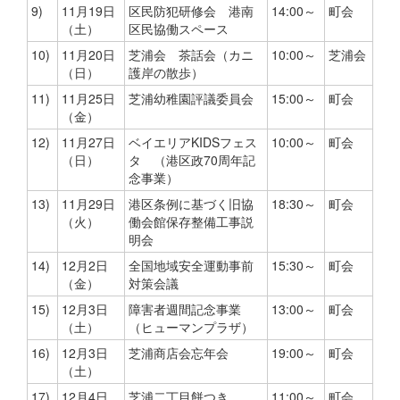
9)
11月19日
区民防犯研修会 港南
14:00～
町会
（土）
区民協働スペース
10)
11月20日
芝浦会 茶話会（カニ
10:00～
芝浦会
（日）
護岸の散歩）
11)
11月25日
芝浦幼稚園評議委員会
15:00～
町会
（金）
12)
11月27日
ベイエリアKIDSフェス
10:00～
町会
（日）
タ （港区政70周年記
念事業）
13)
11月29日
港区条例に基づく旧協
18:30～
町会
（火）
働会館保存整備工事説
明会
14)
12月2日
全国地域安全運動事前
15:30～
町会
（金）
対策会議
15)
12月3日
障害者週間記念事業
13:00～
町会
（土）
（ヒューマンプラザ）
16)
12月3日
芝浦商店会忘年会
19:00～
町会
（土）
17)
12月4日
芝浦二丁目餅つき
11:00～
町会