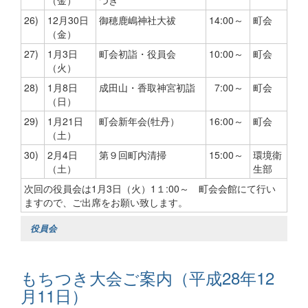
26)
12月30日
御穂鹿嶋神社大祓
14:00～
町会
（金）
27)
1月3日
町会初詣・役員会
10:00～
町会
（火）
28)
1月8日
成田山・香取神宮初詣
7:00～
町会
（日）
29)
1月21日
町会新年会(牡丹）
16:00～
町会
（土）
30)
2月4日
第９回町内清掃
15:00～
環境衛
（土）
生部
次回の役員会は1月3日（火）1１:00～ 町会会館にて行い
ますので、ご出席をお願い致します。
役員会
もちつき大会ご案内（平成28年12
月11日）