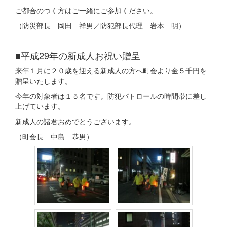
ご都合のつく方はご一緒にご参加ください。
（防災部長 岡田 祥男／防犯部長代理 岩本 明）
■平成29年の新成人お祝い贈呈
来年１月に２０歳を迎える新成人の方へ町会より金５千円を
贈呈いたします。
今年の対象者は１５名です。防犯パトロールの時間帯に差し
上げています。
新成人の諸君おめでとうございます。
（町会長 中島 恭男）