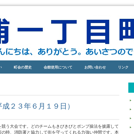
い
町会の歴史
会館使用について
お問い合わせ
リンク
平成２３年６月１９日）
を競う大会です。どのチームもきびきびとポンプ操法を披露して
害の時、消防署と協力して街を守ってくれる力強い仲間です。本