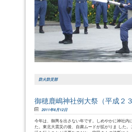
防火防災部
御穂鹿嶋神社例大祭（平成２
2011年6月12日
今年は、御輿を出さない年です。しめやかに神社内
た。東北大震災の後、自粛ムードが拡がりま した