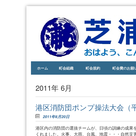
おは
芝
よ
浦
う、
こん
一
にち
丁
わ、
あり
Skip to content
目
ホーム
町会組織
町会規約
町会費のお願
がと
う。
町
あい
会
2011年 6月
さつ
ので
きる
港区消防団ポンプ操法大会（
街。
2011年6月20日
港区内の消防団の選抜チームが、日頃の訓練の成果
くれました。火事、大雨、台風、地震・・・自然災