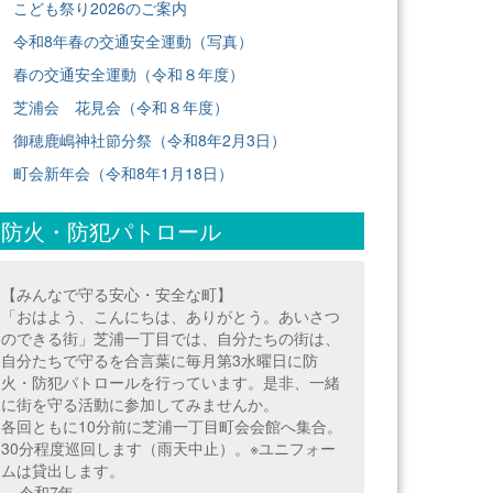
こども祭り2026のご案内
令和8年春の交通安全運動（写真）
春の交通安全運動（令和８年度）
芝浦会 花見会（令和８年度）
御穂鹿嶋神社節分祭（令和8年2月3日）
町会新年会（令和8年1月18日）
防火・防犯パトロール
【みんなで守る安心・安全な町】
「おはよう、こんにちは、ありがとう。あいさつ
のできる街」芝浦一丁目では、自分たちの街は、
自分たちで守るを合言葉に毎月第3水曜日に防
火・防犯パトロールを行っています。是非、一緒
に街を守る活動に参加してみませんか。
各回ともに10分前に芝浦一丁目町会会館へ集合。
30分程度巡回します（雨天中止）。※ユニフォー
ムは貸出します。
==令和7年===