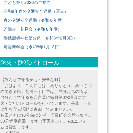
こども祭り2026のご案内
令和8年春の交通安全運動（写真）
春の交通安全運動（令和８年度）
芝浦会 花見会（令和８年度）
御穂鹿嶋神社節分祭（令和8年2月3日）
町会新年会（令和8年1月18日）
防火・防犯パトロール
【みんなで守る安心・安全な町】
「おはよう、こんにちは、ありがとう。あいさつ
のできる街」芝浦一丁目では、自分たちの街は、
自分たちで守るを合言葉に毎月第3水曜日に防
火・防犯パトロールを行っています。是非、一緒
に街を守る活動に参加してみませんか。
各回ともに10分前に芝浦一丁目町会会館へ集合。
30分程度巡回します（雨天中止）。※ユニフォー
ムは貸出します。
==令和7年===