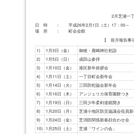
2月芝浦一
日 時 ： 平成26年2月1日（土）17：00～
場 所 ： 町会会館
【 前月報告事
1)
1月3日（金）
御穂・鹿嶋神社初詣
2)
1月5日（日）
成田山参拝
3)
1月10日（金）
港区新年挨拶会
4)
1月11日（土）
一丁目町会新年会
5)
1月14日（火）
三田防犯協会新年会
6)
1月16日（木）
アンジェリカ保育園餅つき
7)
1月19日（日）
三田少年柔剣道鏡開き
8)
1月20日（月）
芝浦小地区防災協議会役員新
9)
1月24日（金）
芝消防関係新春顔合わせ会
10)
1月25日（土）
芝浦「ワインの会」