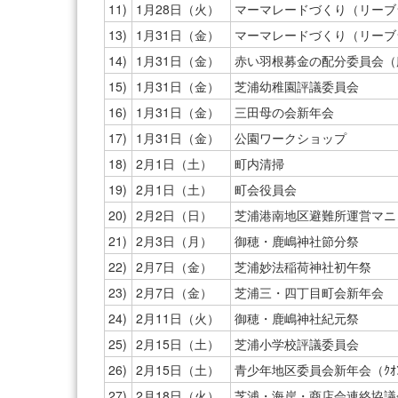
11)
1月28日（火）
マーマレードづくり（リーブ
13)
1月31日（金）
マーマレードづくり（リーブ
14)
1月31日（金）
赤い羽根募金の配分委員会（
15)
1月31日（金）
芝浦幼稚園評議委員会
16)
1月31日（金）
三田母の会新年会
17)
1月31日（金）
公園ワークショップ
18)
2月1日（土）
町内清掃
19)
2月1日（土）
町会役員会
20)
2月2日（日）
芝浦港南地区避難所運営マニ
21)
2月3日（月）
御穂・鹿嶋神社節分祭
22)
2月7日（金）
芝浦妙法稲荷神社初午祭
23)
2月7日（金）
芝浦三・四丁目町会新年会
24)
2月11日（火）
御穂・鹿嶋神社紀元祭
25)
2月15日（土）
芝浦小学校評議委員会
26)
2月15日（土）
青少年地区委員会新年会（ｸｵ
27)
2月18日（火）
芝浦・海岸・商店会連絡協議