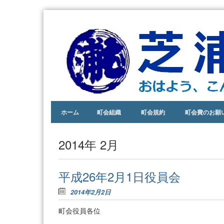
おは
芝
よ
浦
う、
こん
一
にち
丁
わ、
あり
Skip to content
目
ホーム
町会組織
町会規約
町会費のお願
がと
う。
町
あい
会
2014年 2月
さつ
ので
きる
平成26年2月1日役員会
街。
2014年2月2日
町会役員各位