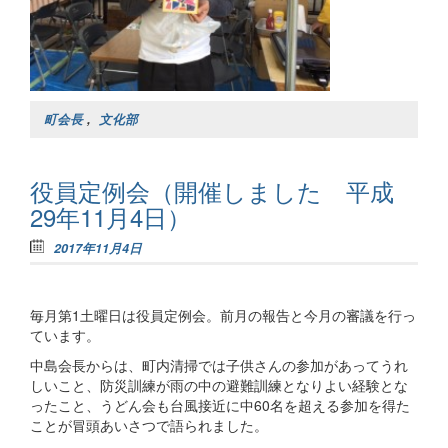
町会長
,
文化部
役員定例会（開催しました 平成
29年11月4日）
2017年11月4日
毎月第1土曜日は役員定例会。前月の報告と今月の審議を行っ
ています。
中島会長からは、町内清掃では子供さんの参加があってうれ
しいこと、防災訓練が雨の中の避難訓練となりよい経験とな
ったこと、うどん会も台風接近に中60名を超える参加を得た
ことが冒頭あいさつで語られました。