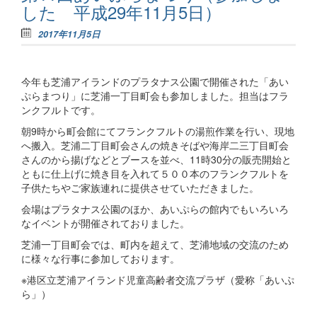
した 平成29年11月5日）
2017年11月5日
今年も芝浦アイランドのプラタナス公園で開催された「あい
ぷらまつり」に芝浦一丁目町会も参加しました。担当はフラ
ンクフルトです。
朝9時から町会館にてフランクフルトの湯煎作業を行い、現地
へ搬入。芝浦二丁目町会さんの焼きそばや海岸二三丁目町会
さんのから揚げなどとブースを並べ、11時30分の販売開始と
ともに仕上げに焼き目を入れて５００本のフランクフルトを
子供たちやご家族連れに提供させていただきました。
会場はプラタナス公園のほか、あいぷらの館内でもいろいろ
なイベントが開催されておりました。
芝浦一丁目町会では、町内を超えて、芝浦地域の交流のため
に様々な行事に参加しております。
※港区立芝浦アイランド児童高齢者交流プラザ（愛称「あいぷ
ら」）