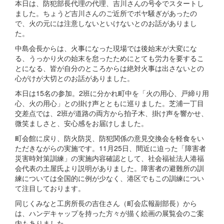
本日は、防犯部長代理の代理、吉川さんの号令でスタートし
ました。ちょうど吉川さんのご近所でボヤ騒ぎがあったの
で、火の元には注意しないといけないとのお話がありまし
た。
中島会長からは、火事になった現場では後始末が大変にな
る、うっかり火の始末を怠ったためにとても労力を要するこ
とになる、皆が自分のところからは絶対火事は出さないとの
心がけが大切とのお話がありました。
本日は15名の参加。2班に分かれ町中を「火の用心、戸締り用
心、火の用心」との掛け声とともに巡りました。芝浦一丁目
交差点では、2班が道路の両方から拍子木、掛け声を響かせ、
微笑ましさと、安心感をお届けしました。
町会館に戻り、防火防災、防犯関係の意見交換会を軽食をい
ただきながらの実施です。11月25日、間近に迫った「障害者
災害時対策訓練」の実施内容確認として、社会福祉法人港福
会代表の土屋氏より説明がありました。障害者の避難所の訓
練については全国的に例が少なく、港区でもこの訓練につい
て注目しております。
同じくみなと工房所長の吉住さん（町会広報副部長）から
は、ハンデキャップを持った方々が描く絵画の展覧会のご案
内もありました。