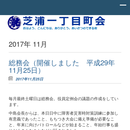
Skip to content
お
芝
は
よ
浦
う、
一
こ
2017年 11月
ん
丁
に
ち
目
わ、
総務会（開催しました 平成29年
町
あ
11月25日）
り
会
が
と
2017年11月25日
う。
あ
い
さ
毎月最終土曜日は総務会。役員定例会の議題の作成をしてい
つ
ます。
の
で
中島会長からは、本日日中に障害者災害時対策訓練に参加し
き
有意義であったこと、もちつき大会に備え準備が必要なこ
る
街。
と、年末に向けパトロールなどが始まること、年始行事も盛