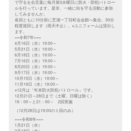
で守るを合言葉に毎月第3水曜日に防火・防犯パトロー
ルを行っています。是非、一緒に街を守る活動に参加
してみませんか。
各回ともに10分前に芝浦一丁目町会会館へ集合。30分
程度巡回します（雨天中止）。※ユニフォームは貸出し
ます。
==令和7年===
4月16日（水）19:00～
5月21日（水）19:00～
6月18日（水）19:00～
7月16日（水）19:00～
8月20日（水）19:00～
9月17日（水）19:00～
10月15日（水）19:00～
11月19日（水）19:00～
※12月は「年末防火防犯パトロール」です。
12月21日～28日まで（土曜、日曜は除く）
19：00～と21：00～ 2回実施
（12月28日は19:00の１回のみ）
===令和8年===
1月21日（水）
2月18日（水）