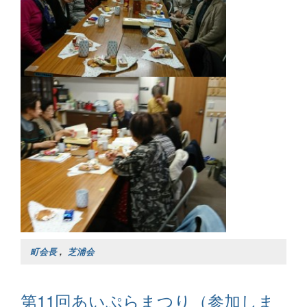
町会長
,
芝浦会
第11回あいぷらまつり（参加しま