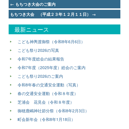
Post
←
もちつき大会のご案内
navigation
もちつき大会 （平成２３年１２月１１日）
→
最新ニュース
こども神輿渡御祭（令和8年6月6日）
こども祭り2026の写真
令和7年度総会の結果報告
令和7年度（2025年度）総会のご案内
こども祭り2026のご案内
令和8年春の交通安全運動（写真）
春の交通安全運動（令和８年度）
芝浦会 花見会（令和８年度）
御穂鹿嶋神社節分祭（令和8年2月3日）
町会新年会（令和8年1月18日）