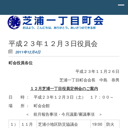
Skip to content
お
芝
は
よ
浦
う、
一
こ
平成２３年１２月３日役員会
ん
丁
に
2011年12月4日
ち
目
わ、
町会役員各位
町
あ
り
会
平成２３年１１月２６日
が
と
芝浦一丁目町会会長 中島 恭男
う。
あ
１２月芝浦一丁目役員定例会のご案内
い
さ
日 時 ： 平成２３年１２月３日（土） １７：００～
つ
の
場 所 ： 町会会館
で
き
＜ 前月報告事項・今月議案/審議事項 ＞
る
街。
１）
１１月
芝浦小地区防災協議会
19:00
防火