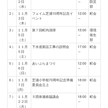
２日
～
防災
（水）
部
２）
１１月
フェイム芝浦10周年記念イ
12:00
町会
３日
ベント
～
（木）
３）
１１月
第７回町内清掃
15:00
環境
５日
～
衛生
（土）
部
４）
１１月
下水道新設工事の説明会
17:00
町会
５日
～
（土）
５）
１１月
あいぷらまつり
12:00
町会
６日
～
（日）
６）
１１月
芝浦小学校70周年記念準備
18:00
町会
７日
委員会立上
～
(月)
７）
１１月
５団体連絡協議会
18:00
町会
２２日
～
（火）