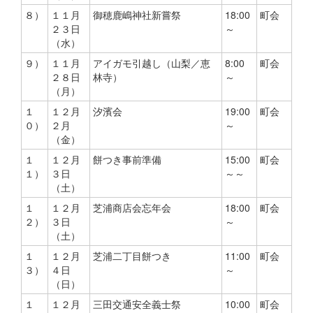
８）
１１月
御穂鹿嶋神社新嘗祭
18:00
町会
２３日
～
（水）
９）
１１月
アイガモ引越し（山梨／恵
8:00
町会
２８日
林寺）
～
（月）
１
１２月
汐濱会
19:00
町会
０）
２月
～
（金）
１
１２月
餅つき事前準備
15:00
町会
１）
３日
～～
（土）
１
１２月
芝浦商店会忘年会
18:00
町会
２）
３日
～
（土）
１
１２月
芝浦二丁目餅つき
11:00
町会
３）
４日
～
（日）
１
１２月
三田交通安全義士祭
10:00
町会