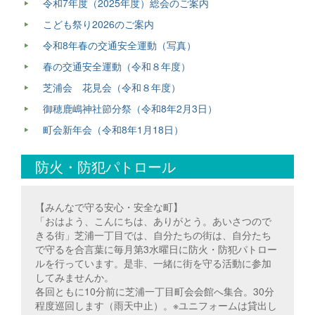
令和7年度（2025年度）総会のご案内
こども祭り2026のご案内
令和8年春の交通安全運動（写真）
春の交通安全運動（令和８年度）
芝浦会 花見会（令和８年度）
御穂鹿嶋神社節分祭（令和8年2月3日）
町会新年会（令和8年1月18日）
防火・防犯パトロール
【みんなで守る安心・安全な町】
「おはよう、こんにちは、ありがとう。あいさつので
きる街」芝浦一丁目では、自分たちの街は、自分たち
で守るを合言葉に毎月第3水曜日に防火・防犯パトロー
ルを行っています。是非、一緒に街を守る活動に参加
してみませんか。
各回ともに10分前に芝浦一丁目町会会館へ集合。30分
程度巡回します（雨天中止）。※ユニフォームは貸出し