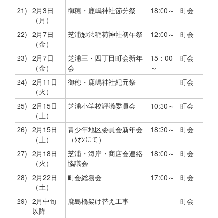
21)
2月3日
御穂・鹿嶋神社節分祭
18:00～
町会
（月）
22)
2月7日
芝浦妙法稲荷神社初午祭
12:00～
町会
（金）
23)
2月7日
芝浦三・四丁目町会新年
15：00
町会
（金）
会
～
24)
2月11日
御穂・鹿嶋神社紀元祭
町会
（火）
25)
2月15日
芝浦小学校評議委員会
10:30～
町会
（土）
26)
2月15日
青少年地区委員会新年会
18:30～
町会
（土）
（ｸｵﾝにて）
27)
2月18日
芝浦・海岸・商店会連絡
18:00～
町会
（火）
協議会
28)
2月22日
町会総務会
17:00～
町会
（土）
29)
2月中旬
鹿島橋架け替え工事
町会
以降