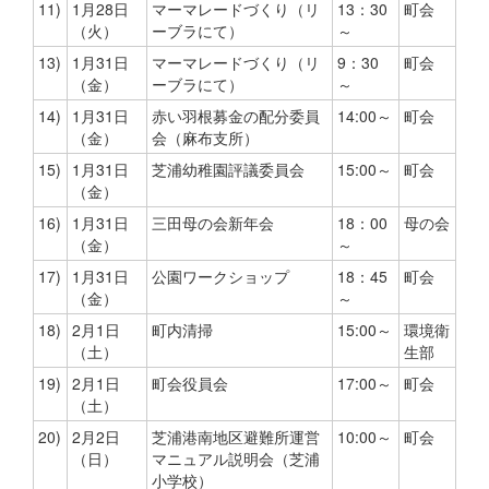
11)
1月28日
マーマレードづくり（リ
13：30
町会
（火）
ーブラにて）
～
13)
1月31日
マーマレードづくり（リ
9：30
町会
（金）
ーブラにて）
～
14)
1月31日
赤い羽根募金の配分委員
14:00～
町会
（金）
会（麻布支所）
15)
1月31日
芝浦幼稚園評議委員会
15:00～
町会
（金）
16)
1月31日
三田母の会新年会
18：00
母の会
（金）
～
17)
1月31日
公園ワークショップ
18：45
町会
（金）
～
18)
2月1日
町内清掃
15:00～
環境衛
（土）
生部
19)
2月1日
町会役員会
17:00～
町会
（土）
20)
2月2日
芝浦港南地区避難所運営
10:00～
町会
（日）
マニュアル説明会（芝浦
小学校）