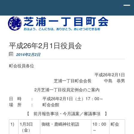
Skip to content
お
芝
は
よ
浦
う、
一
こ
平成26年2月1日役員会
ん
丁
に
2014年2月2日
ち
目
わ、
町会役員各位
町
あ
り
会
平成26年2月1日
が
と
芝浦一丁目町会会長 中島 恭男
う。
2月芝浦一丁目役員定例会のご案内
あ
い
日 時 ： 平成26年2月1日（土）17：00～
さ
つ
場 所 ： 町会会館
の
【 前月報告事項・今月議案／審議事項 】
で
き
る
1)
1月3日
御穂・鹿嶋神社初詣
10：00
町会
街。
（金）
～