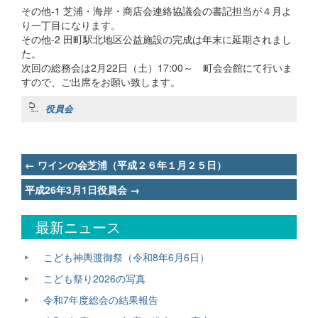
その他-1 芝浦・海岸・商店会連絡協議会の書記担当が４月よ
り一丁目になります。
その他-2 田町駅北地区公益施設の完成は年末に延期されまし
た。
次回の総務会は2月22日（土）17:00～ 町会会館にて行いま
すので、ご出席をお願い致します。
役員会
Post
←
ワインの会芝浦（平成２６年１月２５日）
navigation
平成26年3月1日役員会
→
最新ニュース
こども神輿渡御祭（令和8年6月6日）
こども祭り2026の写真
令和7年度総会の結果報告