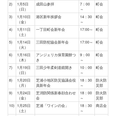
2)
1月5日
成田山参拝
7：00
町会
（日）
～
3)
1月10日
港区新年挨拶会
14：30
町会
（金）
～
4)
1月11日
一丁目町会新年会
17:00～
町会
（土）
5)
1月14日
三田防犯協会新年会
17:00～
町会
（火）
6)
1月16日
アンジェリカ保育園餅つ
9：00
町会
（木）
き
～
7)
1月19日
三田少年柔剣道鏡開き
10：00
町会
（日）
～
8)
1月20日
芝浦小地区防災協議会役
18：30
防火防
（月）
員新年会
～
災部
9)
1月24日
芝消防関係新春顔合わせ
18：00
防火防
（金）
会
～
災部
10)
1月25日
芝浦「ワインの会」
18：30
商店会
（土）
～