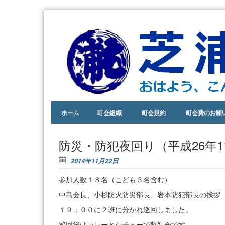
おは
芝
よ
浦
う、
こん
一
にち
丁
わ、
あり
Skip to content
目
ホーム
町会組織
町会規約
町会費のお願
がと
う。
町
あい
会
防災・防犯夜回り（平成26年1
さつ
ので
2014年11月22日
きる
街。
参加人数１８名（こども３名含む）
中島会長、小杉防火防災部長、岩本防犯部長の挨拶
１９：００に２班に分かれ巡回しました。
巡回後はカレーとシチューで懇親会です。