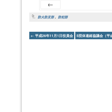
Prev
防火防災部
,
防犯部
Post
←
平成26年11月1日役員会
5団体連絡協議会（平成
navigation