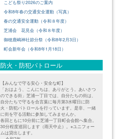
こども祭り2026のご案内
令和8年春の交通安全運動（写真）
春の交通安全運動（令和８年度）
芝浦会 花見会（令和８年度）
御穂鹿嶋神社節分祭（令和8年2月3日）
町会新年会（令和8年1月18日）
防火・防犯パトロール
【みんなで守る安心・安全な町】
「おはよう、こんにちは、ありがとう。あいさつ
のできる街」芝浦一丁目では、自分たちの街は、
自分たちで守るを合言葉に毎月第3水曜日に防
火・防犯パトロールを行っています。是非、一緒
に街を守る活動に参加してみませんか。
各回ともに10分前に芝浦一丁目町会会館へ集合。
30分程度巡回します（雨天中止）。※ユニフォー
ムは貸出します。
==令和7年===