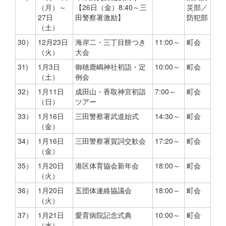
（月）～
【26日（金）8:40～三
災部／
27日
田警察署激励】
防犯部
（土）
30）
12月23日
海岸二・三丁目餅つき
11:00～
町会
（火）
大会
31)
1月3日
御穂鹿嶋神社初詣・定
10:00～
町会
（土）
例会
32）
1月11日
成田山・香取神宮初詣
7:00～
町会
（日）
ツアー
33）
1月16日
三田警察署武道始式
14:30～
町会
（金）
34）
1月16日
三田警察署賀詞交歓会
17:20～
町会
（金）
35）
1月20日
港区体育協会新年会
18:00～
町会
（火）
36）
1月20日
五団体連絡協議会
18:00～
町会
（火）
37）
1月21日
愛育病院記念式典
10:00～
町会
（水）