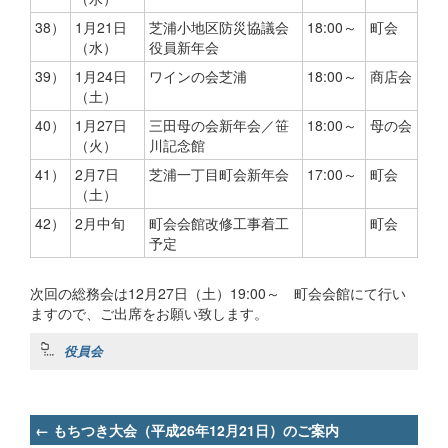
38）
1月21日
芝浦小地区防災協議会
18:00～
町会
（水）
役員新年会
39）
1月24日
ワインの会芝浦
18:00～
商店会
（土）
40）
1月27日
三田母の会新年会／笹
18:00～
母の会
（火）
川記念館
41）
2月7日
芝浦一丁目町会新年会
17:00～
町会
（土）
42）
2月中旬
町会会館改修工事着工
町会
予定
次回の総務会は12月27日（土）19:00～ 町会会館にて行い
ますので、ご出席をお願い致します。
役員会
Post
←
もちつき大会（平成26年12月21日）のご案内