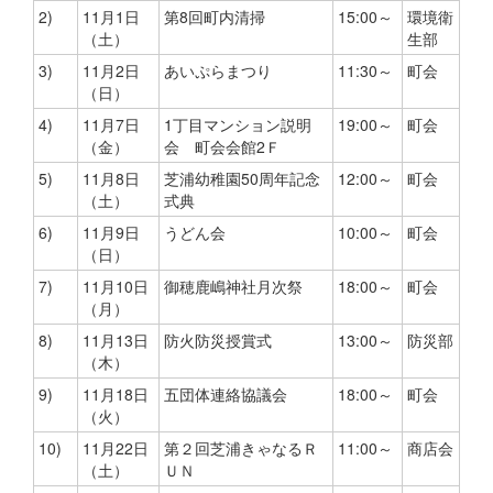
2)
11月1日
第8回町内清掃
15:00～
環境衛
（土）
生部
3)
11月2日
あいぷらまつり
11:30～
町会
（日）
4)
11月7日
1丁目マンション説明
19:00～
町会
（金）
会 町会会館2Ｆ
5)
11月8日
芝浦幼稚園50周年記念
12:00～
町会
（土）
式典
6)
11月9日
うどん会
10:00～
町会
（日）
7)
11月10日
御穂鹿嶋神社月次祭
18:00～
町会
（月）
8)
11月13日
防火防災授賞式
13:00～
防災部
（木）
9)
11月18日
五団体連絡協議会
18:00～
町会
（火）
10)
11月22日
第２回芝浦きゃなるＲ
11:00～
商店会
（土）
ＵＮ