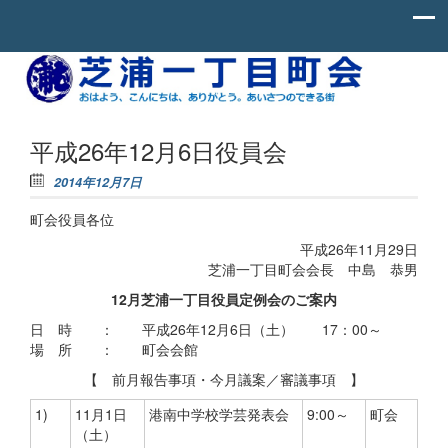
Skip to content
お
芝
は
よ
浦
う、
一
こ
平成26年12月6日役員会
ん
丁
に
2014年12月7日
ち
目
わ、
町会役員各位
町
あ
り
会
平成26年11月29日
が
と
芝浦一丁目町会会長 中島 恭男
う。
12月芝浦一丁目役員定例会のご案内
あ
い
日 時 ： 平成26年12月6日（土） 17：00～
さ
つ
場 所 ： 町会会館
の
【 前月報告事項・今月議案／審議事項 】
で
き
る
1)
11月1日
港南中学校学芸発表会
9:00～
町会
街。
（土）