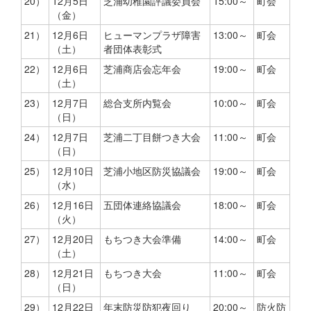
20）
12月5日
芝浦幼稚園評議委員会
15:00～
町会
（金）
21）
12月6日
ヒューマンプラザ障害
13:00～
町会
（土）
者団体表彰式
22）
12月6日
芝浦商店会忘年会
19:00～
町会
（土）
23）
12月7日
総合支所内覧会
10:00～
町会
（日）
24）
12月7日
芝浦二丁目餅つき大会
11:00～
町会
（日）
25）
12月10日
芝浦小地区防災協議会
19:00～
町会
（水）
26）
12月16日
五団体連絡協議会
18:00～
町会
（火）
27）
12月20日
もちつき大会準備
14:00～
町会
（土）
28）
12月21日
もちつき大会
11:00～
町会
（日）
29）
12月22日
年末防災防犯夜回り
20:00～
防火防