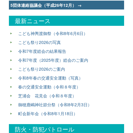
navigation
5団体連絡協議会（平成26年12月）
→
最新ニュース
こども神輿渡御祭（令和8年6月6日）
こども祭り2026の写真
令和7年度総会の結果報告
令和7年度（2025年度）総会のご案内
こども祭り2026のご案内
令和8年春の交通安全運動（写真）
春の交通安全運動（令和８年度）
芝浦会 花見会（令和８年度）
御穂鹿嶋神社節分祭（令和8年2月3日）
町会新年会（令和8年1月18日）
防火・防犯パトロール