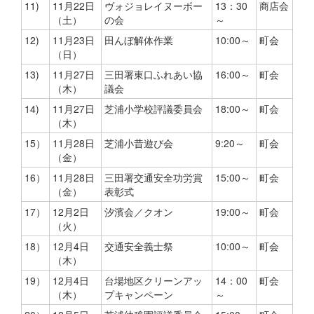
11)
11月22日
ヴォジョレイヌーボー
13：30
商店会
（土）
の会
～
12)
11月23日
田んぼ解体作業
10:00～
町会
（日）
13)
11月27日
三田署東口ふれあい協
16:00～
町会
（木）
議会
14)
11月27日
芝浦小学校評議委員会
18:00～
町会
（木）
15）
11月28日
芝浦小昔遊び会
9:20～
町会
（金）
16）
11月28日
三田署交通安全功労賞
15:00～
町会
（金）
表彰式
17）
12月2日
汐濱会／クオン
19:00～
町会
（火）
18）
12月4日
交通安全義士祭
10:00～
町会
（木）
19）
12月4日
台場地区クリーンアッ
14：00
町会
（木）
プキャンペーン
～