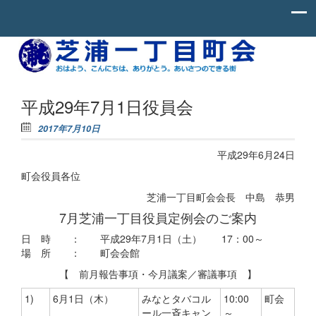
Skip to content
お
芝
は
よ
浦
う、
一
こ
平成29年7月1日役員会
ん
丁
に
2017年7月10日
ち
目
わ、
平成29年6月24日
町
あ
り
会
町会役員各位
が
と
芝浦一丁目町会会長 中島 恭男
う。
あ
7月芝浦一丁目役員定例会のご案内
い
さ
日 時 ： 平成29年7月1日（土） 17：00～
つ
場 所 ： 町会会館
の
で
【 前月報告事項・今月議案／審議事項 】
き
る
1)
6月1日（木）
みなとタバコル
10:00
町会
街。
ール一斉キャン
～