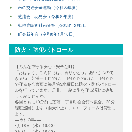
春の交通安全運動（令和８年度）
芝浦会 花見会（令和８年度）
御穂鹿嶋神社節分祭（令和8年2月3日）
町会新年会（令和8年1月18日）
防火・防犯パトロール
【みんなで守る安心・安全な町】
「おはよう、こんにちは、ありがとう。あいさつので
きる街」芝浦一丁目では、自分たちの街は、自分たち
で守るを合言葉に毎月第3水曜日に防火・防犯パトロー
ルを行っています。是非、一緒に街を守る活動に参加
してみませんか。
各回ともに10分前に芝浦一丁目町会会館へ集合。30分
程度巡回します（雨天中止）。※ユニフォームは貸出し
ます。
==令和7年===
4月16日（水）19:00～
5月21日（水）19:00～