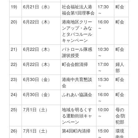
19)
6月21日（水）
社会福祉法人港
17:30
町会
福会第1回理事会
～
20)
6月22日（木）
港南地区クリー
16:00
町会
ンアップ・みな
～
とタバコルール
キャンペーン
21)
6月22日（木）
パトロール隊感
10:30
町会
謝状授受
～
22)
6月22日（木）
町会会館清掃
17:00
婦人
～
部
23)
6月30日（金）
港南中共育懇談
15:30
町会
会
～
24)
6月30日（金）
ふれあい協議会
16:00
町会
～
25)
7月1日（土）
地域を明るくす
10:00
母の
る運動街頭キャ
～
会/防
ンペーン
犯部
26)
7月1日（土）
第4回町内清掃
15:00
環境
～
衛生