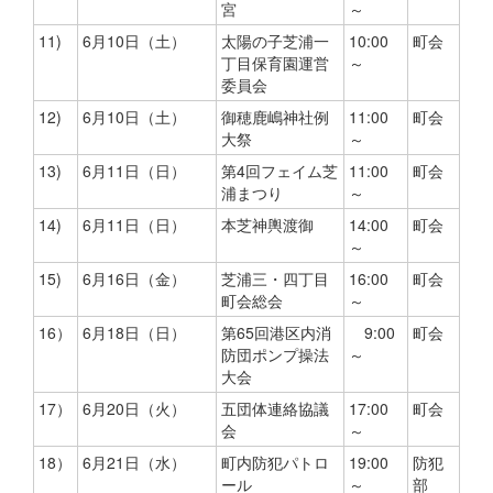
宮
～
11)
6月10日（土）
太陽の子芝浦一
10:00
町会
丁目保育園運営
～
委員会
12)
6月10日（土）
御穂鹿嶋神社例
11:00
町会
大祭
～
13)
6月11日（日）
第4回フェイム芝
11:00
町会
浦まつり
～
14)
6月11日（日）
本芝神輿渡御
14:00
町会
～
15)
6月16日（金）
芝浦三・四丁目
16:00
町会
町会総会
～
16）
6月18日（日）
第65回港区内消
9:00
町会
防団ポンプ操法
～
大会
17）
6月20日（火）
五団体連絡協議
17:00
町会
会
～
18）
6月21日（水）
町内防犯パトロ
19:00
防犯
ール
～
部