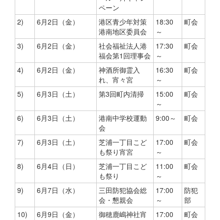
ペーン
2)
6月2日（金）
港区青少年対策
18:30
町会
港南地区委員会
～
3)
6月2日（金）
社会福祉法人港
17:30
町会
福会第1回理事会
～
4)
6月2日（金）
神酒所御霊入
16:30
町会
れ、宵々宮
～
5)
6月3日（土）
第3回町内清掃
15:00
町会
～
6)
6月3日（土）
港南中学校運動
9:00～
町会
会
7)
6月3日（土）
芝浦一丁目こど
17:00
町会
も祭り宵宮
～
8)
6月4日（日）
芝浦一丁目こど
11:00
町会
も祭り
～
9)
6月7日（水）
三田防犯協会総
17:00
防犯
会・懇親会
～
部
10)
6月9日（金）
御穂鹿嶋神社宵
17:00
町会