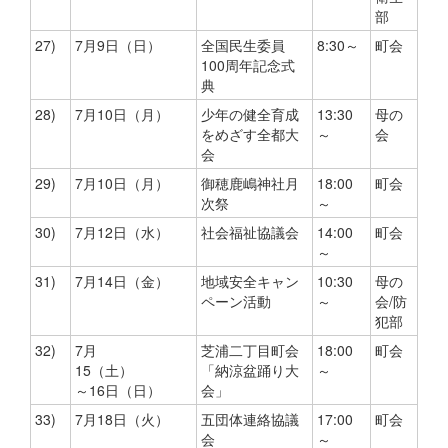
部
27)
7月9日（日）
全国民生委員
8:30～
町会
100周年記念式
典
28)
7月10日（月）
少年の健全育成
13:30
母の
をめざす全都大
～
会
会
29)
7月10日（月）
御穂鹿嶋神社月
18:00
町会
次祭
～
30)
7月12日（水）
社会福祉協議会
14:00
町会
～
31)
7月14日（金）
地域安全キャン
10:30
母の
ペーン活動
～
会/防
犯部
32)
7月
芝浦二丁目町会
18:00
町会
15（土）
「納涼盆踊り大
～
～16日（日）
会」
33)
7月18日（火）
五団体連絡協議
17:00
町会
会
～