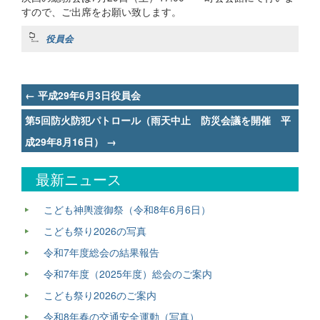
すので、ご出席をお願い致します。
役員会
Post
←
平成29年6月3日役員会
navigation
第5回防火防犯パトロール（雨天中止 防災会議を開催 平
成29年8月16日）
→
最新ニュース
こども神輿渡御祭（令和8年6月6日）
こども祭り2026の写真
令和7年度総会の結果報告
令和7年度（2025年度）総会のご案内
こども祭り2026のご案内
令和8年春の交通安全運動（写真）