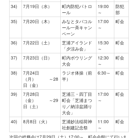
34)
7月19日（水）
町内防犯パトロ
19:00
防犯
ール
～
部
35)
7月20日（木）
みなとタバコル
17:00
町会
ール一斉キャン
～
ペーン
36)
7月22日（土）
芝浦アイランド
15:30
町会
「夕涼み会」
～
37)
7月23日（日）
町内ボウリング
12:30
町会
大会
～
38)
7月24日
ラジオ体操（前
6:30～
町会
（月） ～28
半）
日（金）
39)
7月28日
芝浦三・四丁目
17:00
町会
（金） ～29
町会「芝浦まつ
～
日（土）
り／納涼盆踊り
大会」
40)
8月8日（火）
芝浦妙法稲荷神
11:00
町会
社創建記念祭
～
次回の総務会は7月29日（土）17:00～ 町会会館にて行いま