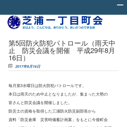
Skip to content
お
芝
は
よ
浦
う、
一
こ
第5回防火防犯パトロール（雨天中
ん
丁
止 防災会議を開催 平成29年8月
に
ち
目
16日）
わ、
町
あ
2017年8月16日
り
会
が
と
う。
あ
毎月第3水曜日は防火防犯パトロールです。
い
本日は雨天のため中止となりましたが、集まった大勢の
さ
つ
皆さんと防災会議を開催しました。
の
で
防災士の資格を取得した三浦防火防災副部長から
き
る
資料「防災倉庫 災害時備蓄計画案」をもとに今後町会
街。