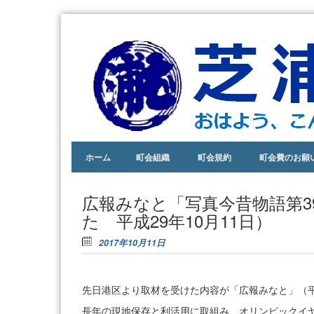
おは
芝
よ
浦
う、
こん
一
にち
丁
わ、
あり
Skip to content
目
ホーム
町会組織
町会規約
町会費のお願
がと
う。
町
あい
会
広報みなと「写真今昔物語第3
さつ
た 平成29年10月11日）
ので
きる
2017年10月11日
街。
先日港区より取材を受けた内容が「広報みなと」（平成
長年の現地保存と利活用に取組み、オリンピックイ