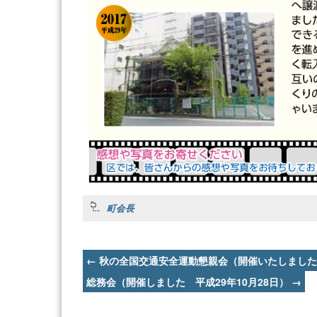
町会長
Post
←
秋の全国交通安全運動懇親会（開催いたしました 
navigation
総務会（開催しました 平成29年10月28日）
→