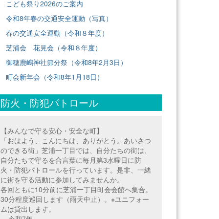
こども祭り2026のご案内
令和8年春の交通安全運動（写真）
春の交通安全運動（令和８年度）
芝浦会 花見会（令和８年度）
御穂鹿嶋神社節分祭（令和8年2月3日）
町会新年会（令和8年1月18日）
防火・防犯パトロール
【みんなで守る安心・安全な町】
「おはよう、こんにちは、ありがとう。あいさつ
のできる街」芝浦一丁目では、自分たちの街は、
自分たちで守るを合言葉に毎月第3水曜日に防
火・防犯パトロールを行っています。是非、一緒
に街を守る活動に参加してみませんか。
各回ともに10分前に芝浦一丁目町会会館へ集合。
30分程度巡回します（雨天中止）。※ユニフォー
ムは貸出します。
==令和7年===