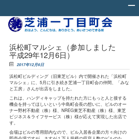
Skip to content
お
芝
は
よ
浦
う、
一
こ
浜松町マルシェ（参加しました
ん
丁
平成29年12月6日）
に
ち
目
わ、
2017年12月6日
町
あ
り
浜松町ビルディング（旧東芝ビル）内で開催された「浜松町
会
が
マルシェ」に、5月に引き続き芝浦一丁目町会の仲間、「みな
と
う。
と工房」さんが出店をしました。
あ
これは、ハンディキャップを持たれた方にもっと人と接する
い
さ
機会を持ってほしいという中島町会長の想いに、ビルのオー
つ
ナー野村不動産（株）様、NREG東芝不動産（株）様、東芝
の
ビジネス＆ライフサービス（株）様が応えて実現した出店で
で
す。
き
る
会場はビルの専用部内なので、ビル入居各企業の方々向けの
街。
即売会場ですが、さすが１万人規模の収容人数のビルのた