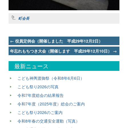
町会長
Post
←
役員定例会（開催しました 平成29年12月2日）
navigation
年忘れもちつき大会（開催します 平成29年12月10日）
→
最新ニュース
こども神輿渡御祭（令和8年6月6日）
こども祭り2026の写真
令和7年度総会の結果報告
令和7年度（2025年度）総会のご案内
こども祭り2026のご案内
令和8年春の交通安全運動（写真）