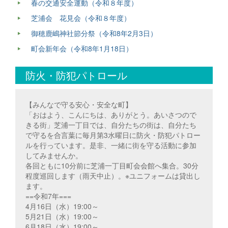
春の交通安全運動（令和８年度）
芝浦会 花見会（令和８年度）
御穂鹿嶋神社節分祭（令和8年2月3日）
町会新年会（令和8年1月18日）
防火・防犯パトロール
【みんなで守る安心・安全な町】
「おはよう、こんにちは、ありがとう。あいさつので
きる街」芝浦一丁目では、自分たちの街は、自分たち
で守るを合言葉に毎月第3水曜日に防火・防犯パトロー
ルを行っています。是非、一緒に街を守る活動に参加
してみませんか。
各回ともに10分前に芝浦一丁目町会会館へ集合。30分
程度巡回します（雨天中止）。※ユニフォームは貸出し
ます。
==令和7年===
4月16日（水）19:00～
5月21日（水）19:00～
6月18日（水）19:00～