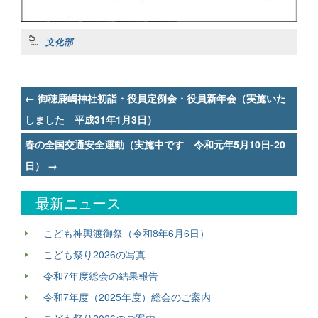
文化部
Post
←
御穂鹿嶋神社初詣・役員定例会・役員新年会（実施いた
navigation
しました 平成31年1月3日）
春の全国交通安全運動（実施中です 令和元年5月10日-20
日）
→
最新ニュース
こども神輿渡御祭（令和8年6月6日）
こども祭り2026の写真
令和7年度総会の結果報告
令和7年度（2025年度）総会のご案内