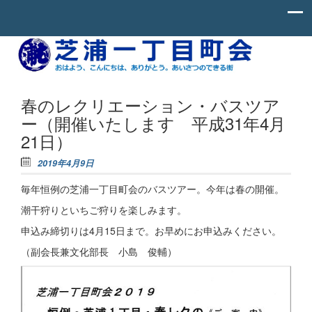
Skip to content
お
芝
は
よ
浦
う、
一
こ
春のレクリエーション・バスツア
ん
丁
ー（開催いたします 平成31年4月
に
ち
目
21日）
わ、
町
あ
2019年4月9日
り
会
が
と
毎年恒例の芝浦一丁目町会のバスツアー。今年は春の開催。
う。
あ
潮干狩りといちご狩りを楽しみます。
い
申込み締切りは4月15日まで。お早めにお申込みください。
さ
つ
（副会長兼文化部長 小島 俊輔）
の
で
き
る
街。