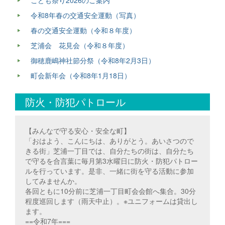
こども祭り2026のご案内
令和8年春の交通安全運動（写真）
春の交通安全運動（令和８年度）
芝浦会 花見会（令和８年度）
御穂鹿嶋神社節分祭（令和8年2月3日）
町会新年会（令和8年1月18日）
防火・防犯パトロール
【みんなで守る安心・安全な町】
「おはよう、こんにちは、ありがとう。あいさつので
きる街」芝浦一丁目では、自分たちの街は、自分たち
で守るを合言葉に毎月第3水曜日に防火・防犯パトロー
ルを行っています。是非、一緒に街を守る活動に参加
してみませんか。
各回ともに10分前に芝浦一丁目町会会館へ集合。30分
程度巡回します（雨天中止）。※ユニフォームは貸出し
ます。
==令和7年===