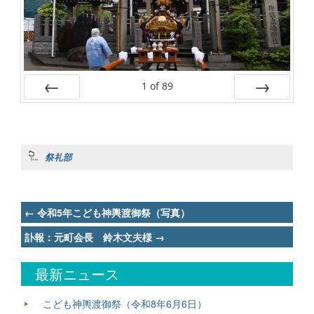
1
of
89
Prev
Next
祭礼部
Post
←
令和5年こども神輿渡御祭（写真）
navigation
訃報：元町会長 鈴木文夫様
→
最新ニュース
こども神輿渡御祭（令和8年6月6日）