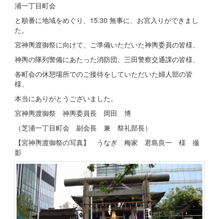
浦一丁目町会
と順番に地域をめぐり、15:30 無事に、お宮入りができまし
た。
宮神輿渡御祭に向けて、ご準備いただいた神輿委員の皆様、
神輿の隊列警備にあたった消防団、三田警察交通課の皆様、
各町会の休憩場所でのご接待をしていただいた婦人部の皆
様、
本当にありがとうございました。
宮神輿渡御祭 神輿委員長 岡田 博
（芝浦一丁目町会 副会長 兼 祭礼部長）
【宮神輿渡御祭の写真】 うなぎ 梅家 君島良一 様 撮
影