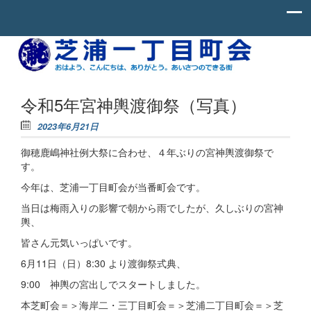
Skip to content
お
芝
は
よ
浦
う、
一
こ
令和5年宮神輿渡御祭（写真）
ん
丁
に
2023年6月21日
ち
目
わ、
御穂鹿嶋神社例大祭に合わせ、４年ぶりの宮神輿渡御祭で
町
あ
り
す。
会
が
と
今年は、芝浦一丁目町会が当番町会です。
う。
当日は梅雨入りの影響で朝から雨でしたが、久しぶりの宮神
あ
い
輿、
さ
つ
皆さん元気いっぱいです。
の
6月11日（日）8:30 より渡御祭式典、
で
き
9:00 神輿の宮出しでスタートしました。
る
街。
本芝町会＝＞海岸二・三丁目町会＝＞芝浦二丁目町会＝＞芝