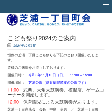
Skip to content
お
芝
は
よ
浦
う、
一
こ
こども祭り2024のご案内
ん
丁
に
2024年10月9日
ち
目
わ、
恒例の芝浦一丁目こども祭りを下記のとおり開催いたしま
町
あ
り
す。
会
が
と
皆様のご来場をお待ちしております。
う。
開催日時：
令和6年11月10日（日） 11:00 – 15:00
あ
い
開催場所：
芝浦公園（愛育病院隣接の公園です）
さ
つ
11:00
式典、大角太鼓演奏、模擬店、ゲームコ
の
ーナーを開始します。
で
き
12:00
保育園児による太鼓演奏があります。
る
街。
芝浦一丁目商店会 会長 中島 恭男 ／ 芝浦一丁目町