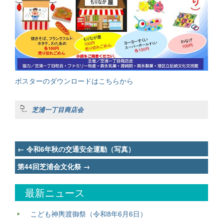
ポスターのダウンロードはこちらから
芝浦一丁目商店会
Post
←
令和6年秋の交通安全運動（写真）
navigation
第44回芝浦会文化祭
→
最新ニュース
こども神輿渡御祭（令和8年6月6日）