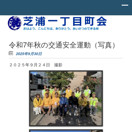
Skip to content
お
芝
は
よ
浦
う、
一
こ
令和7年秋の交通安全運動（写真）
ん
丁
に
2025年9月30日
ち
目
わ、
２０２５年９月２４日 撮影
町
あ
り
会
が
と
う。
あ
い
さ
つ
の
で
き
る
街。