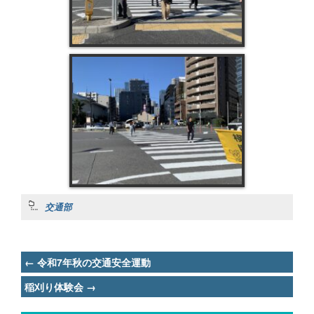
交通部
Post
←
令和7年秋の交通安全運動
navigation
稲刈り体験会
→