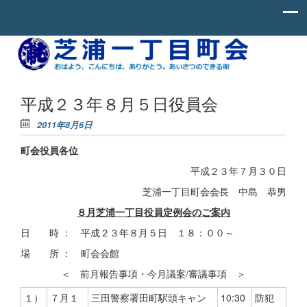
Skip to content
お
芝
は
よ
浦
う、
一
こ
平成２３年８月５日役員会
ん
丁
に
2011年8月6日
ち
目
わ、
町会役員各位
町
あ
り
会
平成２３年７月３０日
が
と
芝浦一丁目町会会長 中島 恭男
う。
あ
８月芝浦一丁目役員定例会のご案内
い
さ
日 時 ： 平成２３年８月５日 １８：００～
つ
の
場 所 ： 町会会館
で
き
＜ 前月報告事項・今月議案/審議事項 ＞
る
街。
１）
７月１
三田警察署田町駅頭キャン
10:30
防犯