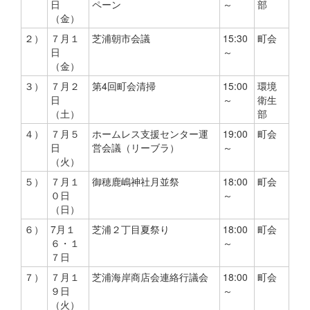
日
ペーン
～
部
（金）
２）
７月１
芝浦朝市会議
15:30
町会
日
～
（金）
３）
７月２
第4回町会清掃
15:00
環境
日
～
衛生
（土）
部
４）
７月５
ホームレス支援センター運
19:00
町会
日
営会議（リーブラ）
～
（火）
５）
７月１
御穂鹿嶋神社月並祭
18:00
町会
０日
～
（日）
６）
7月１
芝浦２丁目夏祭り
18:00
町会
６・１
～
７日
７）
７月１
芝浦海岸商店会連絡行議会
18:00
町会
９日
～
（火）