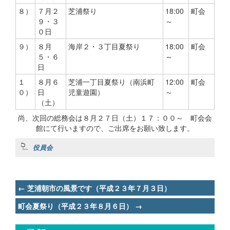
８）
７月２
芝浦祭り
18:00
町会
９・３
～
０日
９）
８月
海岸２・３丁目夏祭り
18:00
町会
５・６
～
日
１
８月６
芝浦一丁目夏祭り（南浜町
12:00
町会
０）
日
児童遊園）
～
（土）
尚、次回の総務会は８月２７日（土）１７：００～ 町会会
館にて行いますので、ご出席をお願い致します。
役員会
Post
←
芝浦朝市の風景です（平成２３年７月３日）
navigation
町会夏祭り（平成２３年８月６日）
→