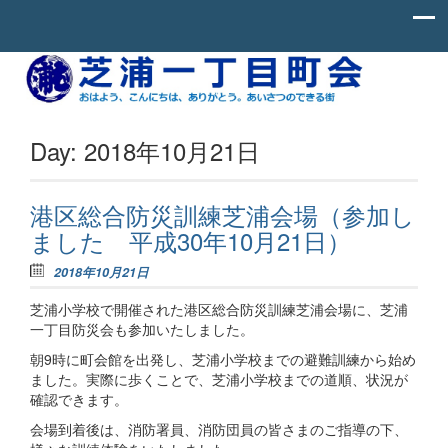
Skip to content
お
芝
は
よ
浦
う、
一
こ
Day:
2018年10月21日
ん
丁
に
ち
目
わ、
港区総合防災訓練芝浦会場（参加し
町
あ
ました 平成30年10月21日）
り
会
が
と
2018年10月21日
う。
あ
芝浦小学校で開催された港区総合防災訓練芝浦会場に、芝浦
い
一丁目防災会も参加いたしました。
さ
つ
朝9時に町会館を出発し、芝浦小学校までの避難訓練から始め
の
ました。実際に歩くことで、芝浦小学校までの道順、状況が
で
き
確認できます。
る
街。
会場到着後は、消防署員、消防団員の皆さまのご指導の下、