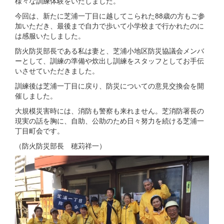
様々な訓練体験をいたしました。
今回は、新たに芝浦一丁目に越してこられた88歳の方もご参
加いただき、最後まで自力で歩いて小学校まで行かれたのに
は感服いたしました。
防火防災部長である私は妻と、芝浦小地区防災協議会メンバ
ーとして、訓練の準備や炊出し訓練をスタッフとしてお手伝
いさせていただきました。
訓練後は芝浦一丁目に戻り、防災についての意見交換会を開
催しました。
大規模災害時には、消防も警察も来れません。芝消防署長の
現実の話を胸に、自助、公助のため日々努力を続ける芝浦一
丁目町会です。
（防火防災部長 穂苅祥一）