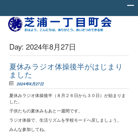
Skip to content
お
芝
は
よ
浦
う、
一
こ
Day:
2024年8月27日
ん
丁
に
ち
目
わ、
夏休みラジオ体操後半がはじまり
町
あ
ました
り
会
が
と
2024年8月27日
う。
あ
夏休みラジオ体操後半（８月２６日から３０日）が始まりま
い
した。
さ
つ
子供たちの夏休みもあと一週間です。
の
で
ラジオ体操で、生活リズムを学校モードへ戻しましょう。
き
る
みんな参加してね。
街。