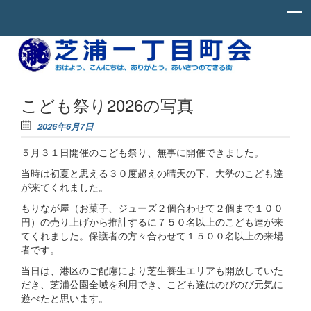
Skip to content
お
芝
は
よ
浦
う、
一
こ
こども祭り2026の写真
ん
丁
に
2026年6月7日
ち
目
わ、
５月３１日開催のこども祭り、無事に開催できました。
町
あ
り
会
当時は初夏と思える３０度超えの晴天の下、大勢のこども達
が
と
が来てくれました。
う。
もりなが屋（お菓子、ジューズ２個合わせて２個まで１００
あ
い
円）の売り上げから推計するに７５０名以上のこども達が来
さ
てくれました。保護者の方々合わせて１５００名以上の来場
つ
者です。
の
で
当日は、港区のご配慮により芝生養生エリアも開放していた
き
だき、芝浦公園全域を利用でき、こども達はのびのび元気に
る
街。
遊べたと思います。