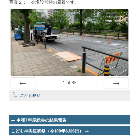
写真２： 会場設営時の風景です。
1
of
35
Prev
Next
こども祭り
Post
←
令和7年度総会の結果報告
navigation
こども神輿渡御祭（令和8年6月6日）
→