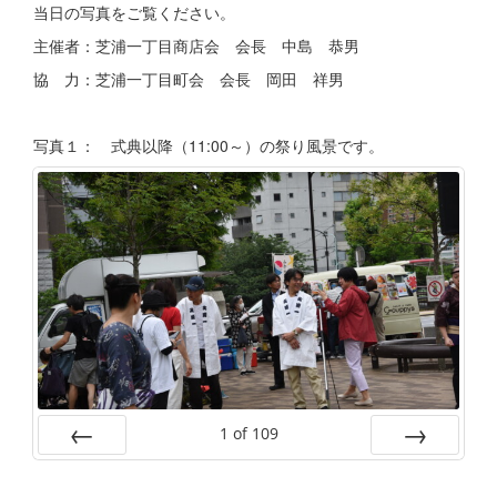
当日の写真をご覧ください。
主催者：芝浦一丁目商店会 会長 中島 恭男
協 力：芝浦一丁目町会 会長 岡田 祥男
写真１： 式典以降（11:00～）の祭り風景です。
1
of
109
Prev
Next