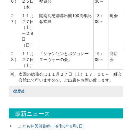
６）
２５日
祝賀会
30～
（木）
２
１１月
開南丸芝浦港出航100周年記
13：
町会
７）
２７日
念式典
00～
（土）
～２８
日
（日）
２
１１月
「シャンソンとボジョレー
19：
商店
８）
２７日
ヌーヴォーの会」
00～
会
（土）
尚、次回の総務会は１１月２７日（土）１７：００～ 町会
会館にて行いますので、ご出席をお願い致します。
役員会
最新ニュース
こども神輿渡御祭（令和8年6月6日）