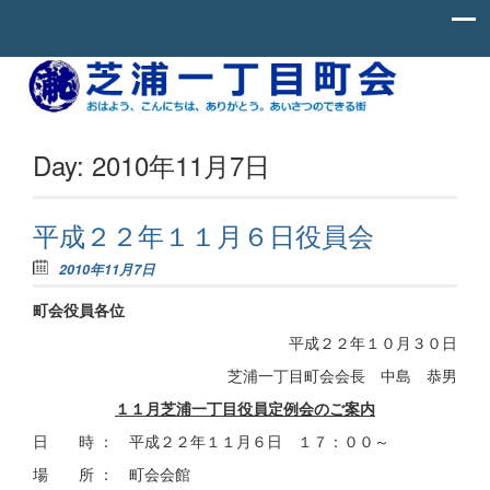
Skip to content
お
芝
は
よ
浦
う、
一
こ
Day:
2010年11月7日
ん
丁
に
ち
目
わ、
平成２２年１１月６日役員会
町
あ
り
2010年11月7日
会
が
と
町会役員各位
う。
あ
平成２２年１０月３０日
い
さ
芝浦一丁目町会会長 中島 恭男
つ
の
１１月芝浦一丁目役員定例会のご案内
で
き
日 時 ： 平成２２年１１月６日 １７：００～
る
街。
場 所 ： 町会会館