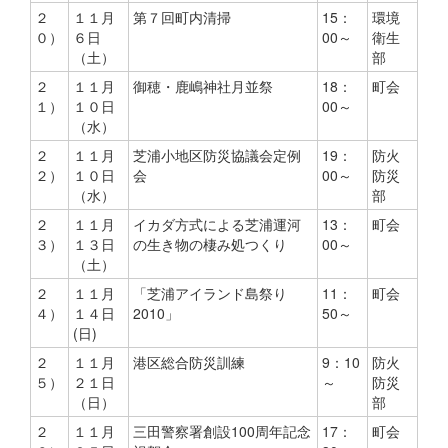
２
１１月
第７回町内清掃
15：
環境
０）
６日
00～
衛生
（土）
部
２
１１月
御穂・鹿嶋神社月並祭
18：
町会
１）
１０日
00～
（水）
２
１１月
芝浦小地区防災協議会定例
19：
防火
２）
１０日
会
00～
防災
（水）
部
２
１１月
イカダ方式による芝浦運河
13：
町会
３）
１３日
の生き物の棲み処つくり
00～
（土）
２
１１月
「芝浦アイランド島祭り
11：
町会
４）
１４日
2010」
50～
(日)
２
１１月
港区総合防災訓練
9：10
防火
５）
２１日
～
防災
（日）
部
２
１１月
三田警察署創設100周年記念
17：
町会