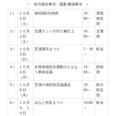
＜ 前月報告事項・議案/審議事項 ＞
１）
１０月
第6回町内清掃
15：
環境
２日
00～
衛生
（土）
部
２）
１０月
交通テント片付け兼打上
16：
交通
２日
00～
部
（土）
３）
１０月
芝浦運河まつり
7：30
町会
３日
～
（日）
４）
１０月
全国地域安全運動のともな
14：
防犯
４日
う事前会議
00～
部
（月）
５）
１０月
芝浦小地区防災協議会
19：
防火
６日
00～
防災
（水）
部
６）
１０月
みなと区民まつり
10:00
町会
９、１
～
０日