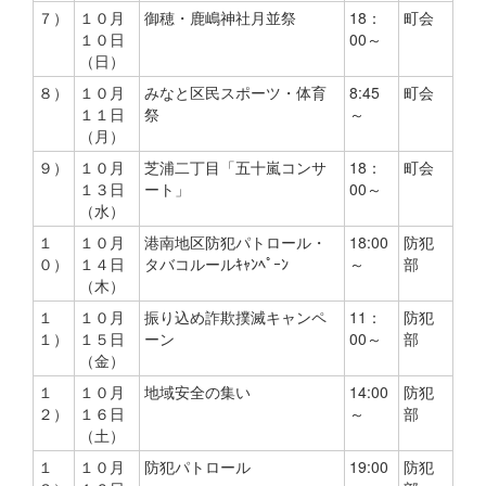
７）
１０月
御穂・鹿嶋神社月並祭
18：
町会
１０日
00～
（日）
８）
１０月
みなと区民スポーツ・体育
8:45
町会
１１日
祭
～
（月）
９）
１０月
芝浦二丁目「五十嵐コンサ
18：
町会
１３日
ート」
00～
（水）
１
１０月
港南地区防犯パトロール・
18:00
防犯
０）
１４日
タバコルールｷｬﾝﾍﾟｰﾝ
～
部
（木）
１
１０月
振り込め詐欺撲滅キャンペ
11：
防犯
１）
１５日
ーン
00～
部
（金）
１
１０月
地域安全の集い
14:00
防犯
２）
１６日
～
部
（土）
１
１０月
防犯パトロール
19:00
防犯