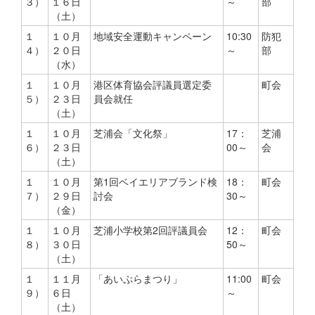
３）
１６日
～
部
（土）
１
１０月
地域安全運動キャンペーン
10:30
防犯
４）
２０日
～
部
（水）
１
１０月
港区体育協会評議員選定委
町会
５）
２３日
員会就任
（土）
１
１０月
芝浦会「文化祭」
17：
芝浦
６）
２３日
00～
会
（土）
１
１０月
第1回ベイエリアブランド検
18：
町会
７）
２９日
討会
30～
（金）
１
１０月
芝浦小学校第2回評議員会
12：
町会
８）
３０日
50～
（土）
１
１１月
「あいぷらまつり」
11:00
町会
９）
６日
～
（土）