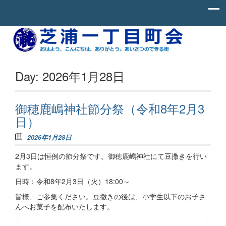
Skip to content
お
芝
は
よ
浦
う、
一
こ
Day:
2026年1月28日
ん
丁
に
ち
目
わ、
御穂鹿嶋神社節分祭（令和8年2月3
町
あ
日）
り
会
が
と
2026年1月28日
う。
あ
2月3日は恒例の節分祭です。御穂鹿嶋神社にて豆撒きを行い
い
ます。
さ
つ
日時：令和8年2月3日（火）18:00～
の
で
皆様、ご参集ください。豆撒きの後は、小学生以下のお子さ
き
んへお菓子を配布いたします。
る
街。