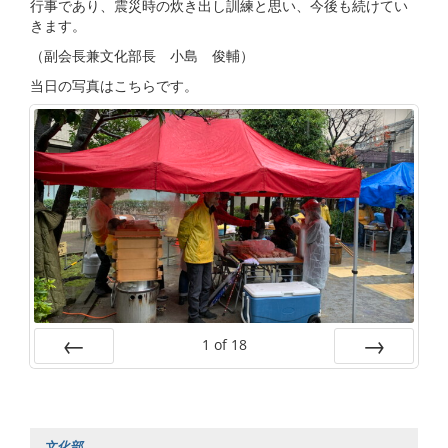
行事であり、震災時の炊き出し訓練と思い、今後も続けてい
きます。
（副会長兼文化部長 小島 俊輔）
当日の写真はこちらです。
1
of
18
Prev
Next
文化部